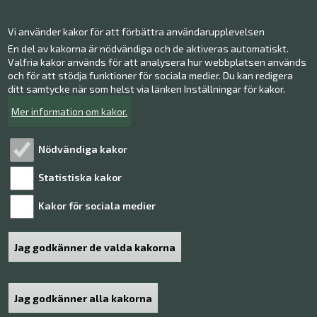
Kontakt information
Vi använder kakor för att förbättra användarupplevelsen
Ge respons
En del av kakorna är nödvändiga och de aktiveras automatiskt.
Valfria kakor används för att analysera hur webbplatsen används
Facebook
och för att stödja funktioner för sociala medier. Du kan redigera
Instagram
ditt samtycke när som helst via länken Inställningar för kakor.
Twitter
Mer information om kakor.
Youtube
Nödvändiga kakor
Statistiska kakor
Läs mer!
Kakor för sociala medier
Behandling av personuppgifter
Tillgänglighetsutlåtande
Jag godkänner de valda kakorna
Sidkarta
Jag godkänner alla kakorna
Återkalla samtycke