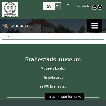
Sök
SV
Textstorlek
Visa fler åtgärder
smaller text
large
text
Länkstigar
You
Hem
are
here:
Brahestads museum
Museets kontor
Rantakatu 36
92100 Brahestad
Inställningar för kakor
Kontakta oss!