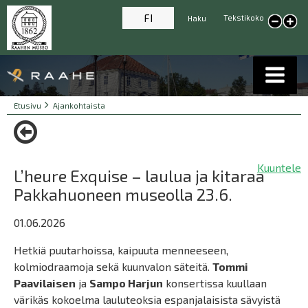
FI
Tekstikoko
Haku
Pienennä tekstikokoa
Suur
tekst
Breadcrumbs
You
Etusivu
Ajankohtaista
are
here:
Kuuntele
L’heure Exquise – laulua ja kitaraa
Pakkahuoneen museolla 23.6.
01.06.2026
Hetkiä puutarhoissa, kaipuuta menneeseen,
kolmiodraamoja sekä kuunvalon säteitä.
Tommi
Paavilaisen
ja
Sampo Harjun
konsertissa kuullaan
värikäs kokoelma lauluteoksia espanjalaisista sävyistä