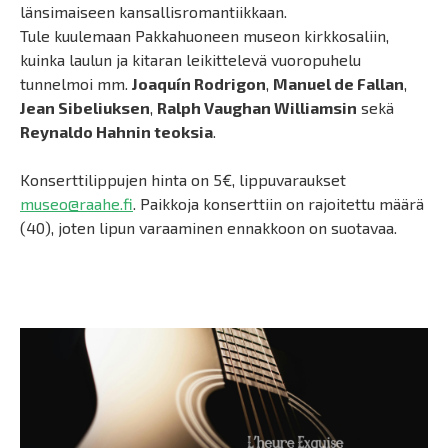
länsimaiseen kansallisromantiikkaan.
Tule kuulemaan Pakkahuoneen museon kirkkosaliin,
kuinka laulun ja kitaran leikittelevä vuoropuhelu
tunnelmoi mm.
Joaquín Rodrigon
,
Manuel de Fallan
,
Jean Sibeliuksen
,
Ralph Vaughan Williamsin
sekä
Reynaldo Hahnin teoksia
.
Konserttilippujen hinta on 5€, lippuvaraukset
museo@raahe.fi
. Paikkoja konserttiin on rajoitettu määrä
(40), joten lipun varaaminen ennakkoon on suotavaa.