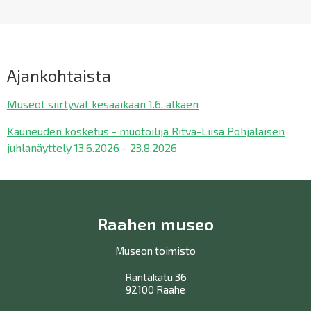
Ajankohtaista
Museot siirtyvät kesäaikaan 1.6. alkaen
Kauneuden kosketus - muotoilija Ritva-Liisa Pohjalaisen
juhlanäyttely 13.6.2026 - 23.8.2026
Raahen museo
Museon toimisto
Rantakatu 36
92100 Raahe