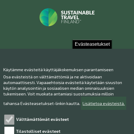
Evästeasetukset
Ota yhteyttä!
Käytämme evästeitä käyttäjäkokemuksen parantamiseen
Yhteystiedot
Osa evästeistä on välttämättömiä ja ne aktivoidaan
Henkilökunta
automaattisesti. Vapaaehtoisia evästeitä käytetään sivuston
Anna palautetta
käytön analysointiin ja sosiaalisen median ominaisuuksien
tukemiseen. Voit muokata antamiasi suostumuksia milloin
Museo Facebookissa
Museo Instagramissa
tahansa Evästeasetukset-linkin kautta.
Lisätietoa evästeistä.
Museo Youtubessa
Välttämättömät evästeet
Tilastolliset evästeet