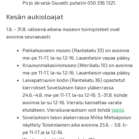
Pirjo Järvelä-Siuvatti puhelin 050 336 1321.
Kesän aukioloajat
1.6. - 31.8. välisenä aikana museon toimipisteet ovat
avoinna seuraavasti:
Pakkahuoneen museo (Rantakatu 33) on avoinna
ma-pe 11-17, la-su 12-16. Lauantaisin vapaa pääsy.
Kruununmakasiinimuseo (Merikatu 10) on avoinna
ma-pe 11-17, la-su 12-16. Lauantaisin vapaa pääsy.
Laivapatruunin kodin (Rantakatu 36) opastetut
kierrokset Soveliuksen talon yläkerrassa
24.6.-4.8. ma-pe 11-17, la-su 12-16. 5.-31.8. kohde
avoinna la-su 12-16. Vierailu kannattaa varata
etukäteen. Vierailuvarauksen voit tehdä
täällä
.
Soveliuksen talon alakerrassa Milka Metsäpolun
näyttely Toisenlainen aika avoinna 25.6. - 3.8. ti-
pe 11-17 ja la 12-16.