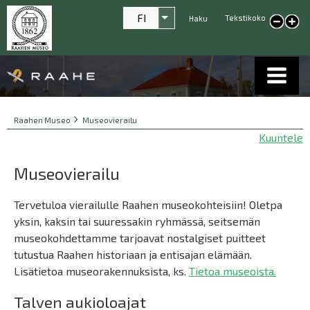
FI
Tekstikoko
Listaa lisätoiminnot
Haku
Pienennä tekstikokoa
Suur
tekst
Breadcrumbs
You
Raahen Museo
Museovierailu
are
Kuuntele
here:
Museovierailu
Tervetuloa vierailulle Raahen museokohteisiin! Oletpa
yksin, kaksin tai suuressakin ryhmässä, seitsemän
museokohdettamme tarjoavat nostalgiset puitteet
tutustua Raahen historiaan ja entisajan elämään.
Lisätietoa museorakennuksista, ks.
Tietoa museoista.
Talven aukioloajat