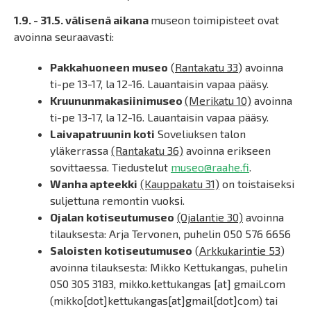
1.9. - 31.5. välisenä aikana
museon toimipisteet ovat
avoinna seuraavasti:
Pakkahuoneen museo
(
Rantakatu 33
) avoinna
ti-pe 13-17, la 12-16. Lauantaisin vapaa pääsy.
Kruununmakasiinimuseo
(Merikatu 10)
avoinna
ti-pe 13-17, la 12-16. Lauantaisin vapaa pääsy.
Laivapatruunin koti
Soveliuksen talon
yläkerrassa
(Rantakatu 36)
avoinna erikseen
sovittaessa. Tiedustelut
museo@raahe.fi
.
Wanha apteekki
(Kauppakatu 31)
on toistaiseksi
suljettuna remontin vuoksi.
Ojalan kotiseutumuseo
(Ojalantie 30)
avoinna
tilauksesta: Arja Tervonen, puhelin 050 576 6656
Saloisten kotiseutumuseo
(
Arkkukarintie 53
)
avoinna tilauksesta: Mikko Kettukangas, puhelin
050 305 3183,
mikko.kettukangas
[at]
gmail.com
(mikko[dot]kettukangas[at]gmail[dot]com)
tai