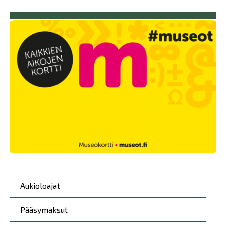
Päävalikko
Aukioloajat
Pääsymaksut