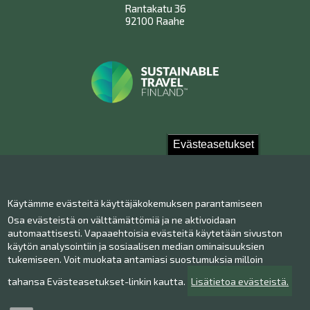
Rantakatu 36
92100 Raahe
Evästeasetukset
Ota yhteyttä!
Käytämme evästeitä käyttäjäkokemuksen parantamiseen
Yhteystiedot
Osa evästeistä on välttämättömiä ja ne aktivoidaan
Henkilökunta
automaattisesti. Vapaaehtoisia evästeitä käytetään sivuston
Anna palautetta
käytön analysointiin ja sosiaalisen median ominaisuuksien
tukemiseen. Voit muokata antamiasi suostumuksia milloin
Museo Facebookissa
Museo Instagramissa
tahansa Evästeasetukset-linkin kautta.
Lisätietoa evästeistä.
Museo Youtubessa