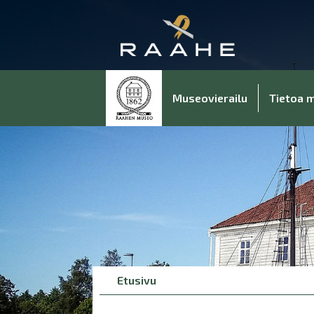
Museovierailu
Tietoa 
Breadcrumbs
You
Etusivu
are
here: