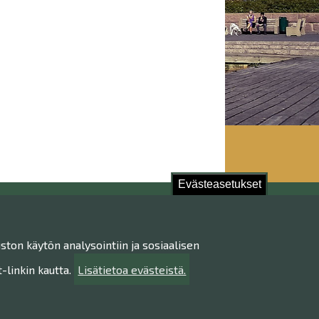
Evästeasetukset
stu!
ston käytön analysointiin ja sosiaalisen
ietojen käsittely
ttavuusseloste
linkin kautta.
Lisätietoa evästeistä.
ta