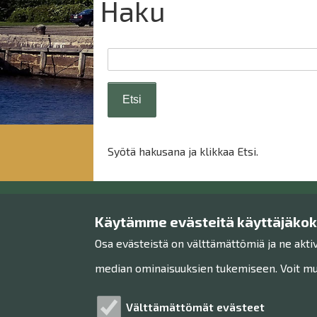
Haku
Syötä hakusana ja klikkaa Etsi.
Käytämme evästeitä käyttäjäko
Raahen museo
Osa evästeistä on välttämättömiä ja ne akti
Museon toimisto
median ominaisuuksien tukemiseen. Voit muo
Rantakatu 36
92100 Raahe
Välttämättömät evästeet