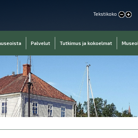
Tekstikoko
Pienennä tekstikokoa
Suurenna tekstikokoa
museoista
Palvelut
Tutkimus ja kokoelmat
Museo