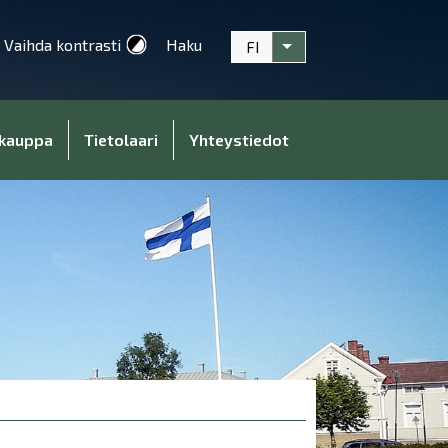
Vaihda kontrasti
Haku
FI
Listaa lisätoiminnot
kauppa
Tietolaari
Yhteystiedot