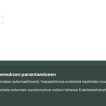
kemuksen parantamiseen
Ota yhteyttä!
Tutu
voidaan automaattisesti. Vapaaehtoisia evästeitä käytetään sivu
Yhteystiedot
Henkilöt
Henkilökunta
Saavute
kata antamiasi suostumuksia milloin tahansa Evästeasetukset-
Anna palautetta
Sivukart
Haku
Museo Facebookissa