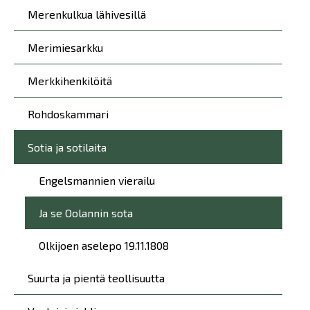
Merenkulkua lähivesillä
Merimiesarkku
Merkkihenkilöitä
Rohdoskammari
Sotia ja sotilaita
Engelsmannien vierailu
Ja se Oolannin sota
Olkijoen aselepo 19.11.1808
Suurta ja pientä teollisuutta