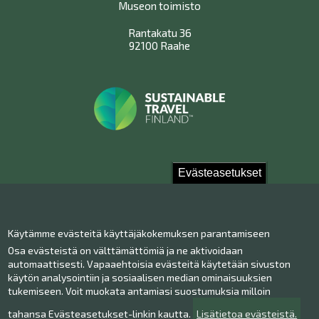
Museon toimisto
Rantakatu 36
92100 Raahe
Evästeasetukset
Ota yhteyttä!
Käytämme evästeitä käyttäjäkokemuksen parantamiseen
Yhteystiedot
Osa evästeistä on välttämättömiä ja ne aktivoidaan
Henkilökunta
automaattisesti. Vapaaehtoisia evästeitä käytetään sivuston
Anna palautetta
käytön analysointiin ja sosiaalisen median ominaisuuksien
tukemiseen. Voit muokata antamiasi suostumuksia milloin
Museo Facebookissa
Museo Instagramissa
tahansa Evästeasetukset-linkin kautta.
Lisätietoa evästeistä.