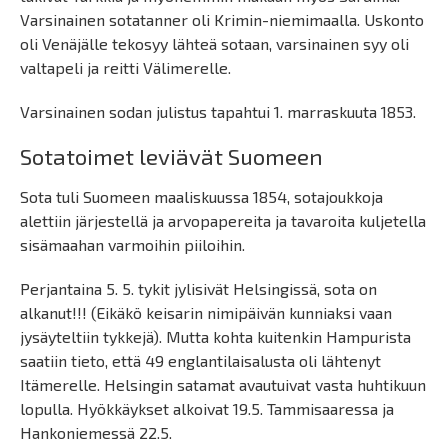
Varsinainen sotatanner oli Krimin-niemimaalla. Uskonto
oli Venäjälle tekosyy lähteä sotaan, varsinainen syy oli
valtapeli ja reitti Välimerelle.
Varsinainen sodan julistus tapahtui 1. marraskuuta 1853.
Sotatoimet leviävät Suomeen
Sota tuli Suomeen maaliskuussa 1854, sotajoukkoja
alettiin järjestellä ja arvopapereita ja tavaroita kuljetella
sisämaahan varmoihin piiloihin.
Perjantaina 5. 5. tykit jylisivät Helsingissä, sota on
alkanut!!! (Eikäkö keisarin nimipäivän kunniaksi vaan
jysäyteltiin tykkejä). Mutta kohta kuitenkin Hampurista
saatiin tieto, että 49 englantilaisalusta oli lähtenyt
Itämerelle. Helsingin satamat avautuivat vasta huhtikuun
lopulla. Hyökkäykset alkoivat 19.5. Tammisaaressa ja
Hankoniemessä 22.5.