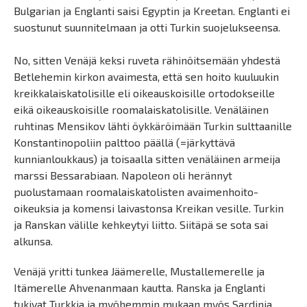
Bulgarian ja Englanti saisi Egyptin ja Kreetan. Englanti ei
suostunut suunnitelmaan ja otti Turkin suojelukseensa.
No, sitten Venäjä keksi ruveta rähinöitsemään yhdestä
Betlehemin kirkon avaimesta, että sen hoito kuuluukin
kreikkalaiskatolisille eli oikeauskoisille ortodokseille
eikä oikeauskoisille roomalaiskatolisille. Venäläinen
ruhtinas Mensikov lähti öykkäröimään Turkin sulttaanille
Konstantinopoliin palttoo päällä (=järkyttävä
kunnianloukkaus) ja toisaalla sitten venäläinen armeija
marssi Bessarabiaan. Napoleon oli herännyt
puolustamaan roomalaiskatolisten avaimenhoito-
oikeuksia ja komensi laivastonsa Kreikan vesille. Turkin
ja Ranskan välille kehkeytyi liitto. Siitäpä se sota sai
alkunsa.
Venäjä yritti tunkea Jäämerelle, Mustallemerelle ja
Itämerelle Ahvenanmaan kautta. Ranska ja Englanti
tukivat Turkkia ja myöhemmin mukaan myös Sardinia.