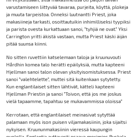
varustamiseen liittyvää tavaraa, purjeita, köyttä, plokeja
ja muuta tarpeistoa. Onneksi luutnantti Priest, joka
makasiineja tarkasti, osoittautuikin inhimilliseksi tyypiksi
ja parista ovesta kurkattuaan sanoi, "tyhjiä ne ovat." Yksi
Carrington yritti äkistä vastaan, mutta Priest käski äijän
pitää suunsa kiinni.
No sitten ruvettiin katselemaan taloja ja kruunuvouti
Hårdhin komea talo herätti epäilyksiä, mutta kapteeni
Hjellman sanoi talon olevan yksityisomistuksessa. Priest
sanoi "valehtelette", muttei sitä kuitenkaan sytytetty.
Kun englantilaiset sitten lähtivät, kätteli kapteeni
Hjellman Priestin ja sanoi "Toivon, että jos me joskus
vielä tapaamme, tapahtuu se mukavammissa oloissa"
Kerrotaan, että englantilaiset meinasivat sytyttää
palamaan myös ison puisen viljamakasiinin, joka sijaitsi
nykyisen. Kruununmakasiinin vieressä kaupungin
puolella. Englantia auttavasti osaava merimies Puskala