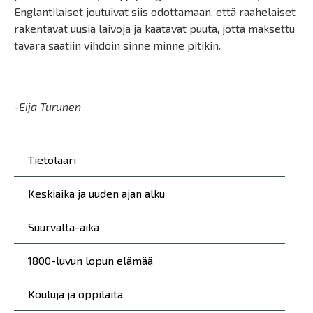
Englantilaiset joutuivat siis odottamaan, että raahelaiset
rakentavat uusia laivoja ja kaatavat puuta, jotta maksettu
tavara saatiin vihdoin sinne minne pitikin.
-Eija Turunen
Päävalikko
Tietolaari
Keskiaika ja uuden ajan alku
Suurvalta-aika
1800-luvun lopun elämää
Kouluja ja oppilaita