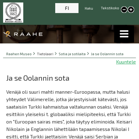
FI
Tekstikoko
Haku
Pienennä tekstikokoa
Suur
tekst
Breadcrumbs
You
Raahen Museo
Tietolaari
Sotia ja sotilaita
Ja se Oolannin sota
are
Kuuntele
here:
Ja se Oolannin sota
Venäjä oli suuri mahti manner-Euroopassa, mutta halusi
yhteydet Välimerelle, jotka järjestyisivät kätevästi, jos
saataisiin Turkki kahmaistua valtakunnan osaksi. Venäjä
esittikin yleiseksi t. globaaliksi mielipiteeksi, että Turkki
on "Euroopan sairas mies", joka täytyy eliminoida. Keisari
Nikolain ja Englannin lähettilään tapaamisessa Nikolai I
esitti, että Turkki jaettaisiin: Venäjä saisi Serbian ja