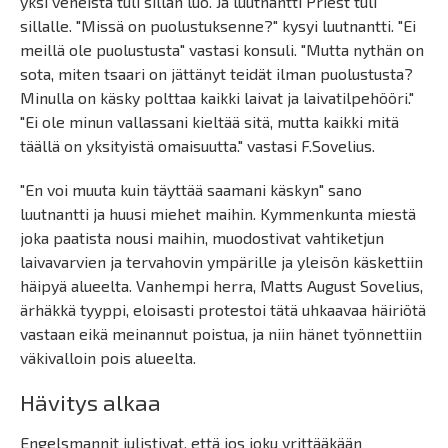
yksi veneistä tuli sillan luo. Ja luutnantti Priest tuli
sillalle. "Missä on puolustuksenne?" kysyi luutnantti. "Ei
meillä ole puolustusta" vastasi konsuli. "Mutta nythän on
sota, miten tsaari on jättänyt teidät ilman puolustusta?
Minulla on käsky polttaa kaikki laivat ja laivatilpehööri."
"Ei ole minun vallassani kieltää sitä, mutta kaikki mitä
täällä on yksityistä omaisuutta." vastasi F.Sovelius.
"En voi muuta kuin täyttää saamani käskyn" sano
luutnantti ja huusi miehet maihin. Kymmenkunta miestä
joka paatista nousi maihin, muodostivat vahtiketjun
laivavarvien ja tervahovin ympärille ja yleisön käskettiin
häipyä alueelta. Vanhempi herra, Matts August Sovelius,
ärhäkkä tyyppi, eloisasti protestoi tätä uhkaavaa häiriötä
vastaan eikä meinannut poistua, ja niin hänet työnnettiin
väkivalloin pois alueelta.
Hävitys alkaa
Engelsmannit julistivat, että jos joku yrittääkään