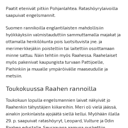
Paatit etenivät pitkin Pohjanlahtea. Ratashöyrylaivoilla
saapuivat engelsmannit.
Suomen rannikoilla englantilaisten mahdollisiin
hyökkäyksiin valmistauduttiin sammuttamalla majakat ja
ottamalla henkilökunta pois luotsituvista jne. ja
merimerkkejäkin poisteltiin tai laitettiin osoittamaan
minne sattuu. Näin tehtiin myös Raahessa. Raahelaiset
myös pakenivat kaupungista turvaan Pattijoelle,
Piehinkiin ja muualle ympäröivälle maaseudulle ja
metsiin.
Toukokuussa Raahen rannoilla
Toukokuun lopulla engelsmannien laivat näkyivät jo
Raahenkin tähystäjien kiikareihin. Meri oli vielä jäässä,
ainakin jonkinlaista ajojäätä siellä kellui. Myöhään illalla
29. p. saapuivat ratashöyryt, Leopard, Vulture ja Odin
Raahen edustalle. Seuraavana aamuna puskettiin