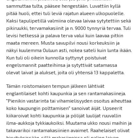
sammuttaa tulta, pääsee hengestään. Luvattiin kyllä
pitää huoli, ettei tuli leviä rajatun alueen ulkopuolelle.
Kaksi tapulipetillä valmiina olevaa laivaa sytytettiin sekä
pikiruukki, tervamakasiinit ja n. 9000 tynnyriä tervaa. Tuli
levisi hetkessä ja palava terva valui kuin laavaa pitkin
maata mereen. Musta savupilvi nousi korkeuksiin ja
näkyi kuulemma Ouluun asti, nokea sateli kuin lunta ikään.
Kun tuli oli oikein kunnolla syttynyt poistuivat
engelsmannit paatteihinsa ja sytyttivät satamassa
olevat laivat ja alukset, joita oli yhtensä 13 kappaletta.
Tämän roistomaisen tempun jälkeen lähtivät
englantilaiset kohti kaupunkia ja sen rantamakasiineja.
"Pienikin vastarinta tai vihamielisyyden osoitus aiheuttaa
koko kaupungin polttamisen" sanoivat äijät. Upseerit
kiikaroivat kohti kaupunkia ja pölijät luulijat ruuvallin
ilma-aukkoja tykkiaukoiksi. Muutama ukko nousi maihin ja
takavarikoi rantamakasiinien avaimet. Raahelaiset olivat
hirvityksissään, sillä makasiineissa oli paljon laivan