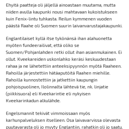
Ehyitä paatteja oli jäljellä ainoastaan muutama, mutta
niiden avulla kaupunki nousi mahtavaan kukoistukseen
kuin Fenix-lintu tuhkasta. Reilun kymmenen vuoden
päästä Raahe oli Suomen suurin laivanvarustajakaupunki.
Englantilaiset kyllä itse tykönänsä ihan alahuonetta
myöten fundeerailivat, että oliko se
Suomen/Pohjanlahden retki ollut ihan asianmukainen. Ei
ollut. Kveekareiden uskonlahko keräsi keskuudestaan
rahaa ja ne lähetettiin anteeksipyynnön myötä Raaheen.
Rahoilla järjestettiin hätäaputöitä Raahen miehille.
Rahoilla kunnostettiin ja jatkettiin kaupungin
pohjoispuolinen, Ilolinnalta lähtevä tie, nk. linjatie
(piikkisuora) eli Kveekarintie eli nykyisen
Kveekarinkadun alkulähde.
Engelsmannit tekivät vimmoissaan myös
karhunpalveluksen itselleen. Osa laivavarvissa olevasta
puutavarasta oli jo myyty Englantiin, rahatkin oli jo saatu.