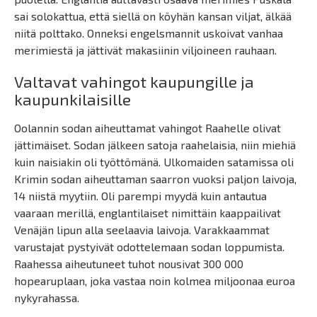
sai solokattua, että siellä on köyhän kansan viljat, älkää
niitä polttako. Onneksi engelsmannit uskoivat vanhaa
merimiestä ja jättivät makasiinin viljoineen rauhaan.
Valtavat vahingot kaupungille ja
kaupunkilaisille
Oolannin sodan aiheuttamat vahingot Raahelle olivat
jättimäiset. Sodan jälkeen satoja raahelaisia, niin miehiä
kuin naisiakin oli työttömänä. Ulkomaiden satamissa oli
Krimin sodan aiheuttaman saarron vuoksi paljon laivoja,
14 niistä myytiin. Oli parempi myydä kuin antautua
vaaraan merillä, englantilaiset nimittäin kaappailivat
Venäjän lipun alla seelaavia laivoja. Varakkaammat
varustajat pystyivät odottelemaan sodan loppumista.
Raahessa aiheutuneet tuhot nousivat 300 000
hopearuplaan, joka vastaa noin kolmea miljoonaa euroa
nykyrahassa.