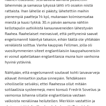
lähemmäs ja samassa lykyssä lähti irti osiakin niistä
rattaista. Ihan lähelle ei päästy, lähetettiin maihin
pienempiä paatteja 14 kpl, mukanaan kolmisensataa
miestä ja kuusi tykkiä. 30.:n päivän aamuna nähtiin
kellotapulin uutkiikistä kanuunaveneiden lähestyvän
Raahea. Raahelaiset meinasivat, että pettyneinä saavat
engelsmannit kääntyä takaisin, eihän täällä ole yhtäkään
venäläistä solttua. Vanha kauppias Fellman, jolla oli
vuosikymmenien siteet englantilaisiin kauppahuoneisiin
ei voinut ajatellakaan englantilaisia muina kuin vanhoina
hyvinä ystävinä.
Nähtyään, että engelsmannit soutavat kohti laivavarveja
alkavat ihmisetkin joutua sinnepäin. Tehdäkseen
viholliselle selväksi, ettei Raahessa ollut mitään
sotilaallisia systeemejä, meni konsuli Fredrik Sovelius ja
vaimonsa Johanna sillalle englantilaisia vastaan
valkoista nenäliinaa heilutellen. Merkkiin vastattiin ja