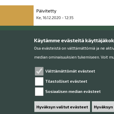
Päivitetty
Ke, 16.12.2020 - 12:35
Käytämme evästeitä käyttäjäko
Raahen museo
Osa evästeistä on välttämättömiä ja ne akti
Museon toimisto
median ominaisuuksien tukemiseen. Voit muo
Rantakatu 36
92100 Raahe
Välttämättömät evästeet
Tilastolliset evästeet
Sosiaalisen median evästeet
Hyväksyn valitut evästeet
Hyväksyn 
Poista hy