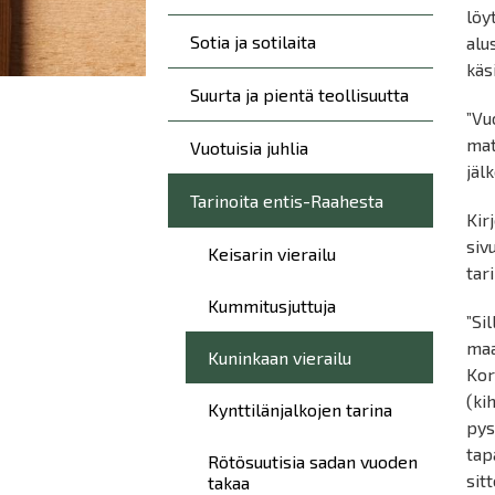
löy
Sotia ja sotilaita
alu
käs
Suurta ja pientä teollisuutta
”Vu
mat
Vuotuisia juhlia
jälk
Tarinoita entis-Raahesta
Kir
siv
Keisarin vierailu
tar
Kummitusjuttuja
”Si
maa
Kuninkaan vierailu
Kor
(ki
Kynttilänjalkojen tarina
pys
tap
Rötösuutisia sadan vuoden
sit
takaa