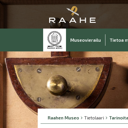
Museovierailu
Tietoa 
Breadcrumbs
You
Raahen Museo
Tietolaari
Tarinoit
are