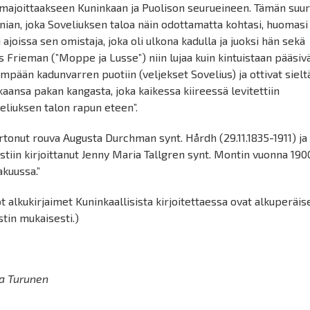
 majoittaakseen Kuninkaan ja Puolison seurueineen. Tämän suu
nian, joka Soveliuksen taloa näin odottamatta kohtasi, huomasi
i ajoissa sen omistaja, joka oli ulkona kadulla ja juoksi hän sekä
s Frieman (”Moppe ja Lusse”) niin lujaa kuin kintuistaan pääsiv
impään kadunvarren puotiin (veljekset Sovelius) ja ottivat sielt
aansa pakan kangasta, joka kaikessa kiireessä levitettiin
eliuksen talon rapun eteen”.
rtonut rouva Augusta Durchman synt. Hårdh (29.11.1835-1911) ja
stiin kirjoittanut Jenny Maria Tallgren synt. Montin vuonna 190
akuussa.”
ot alkukirjaimet Kuninkaallisista kirjoitettaessa ovat alkuperäis
stin mukaisesti.)
ja Turunen