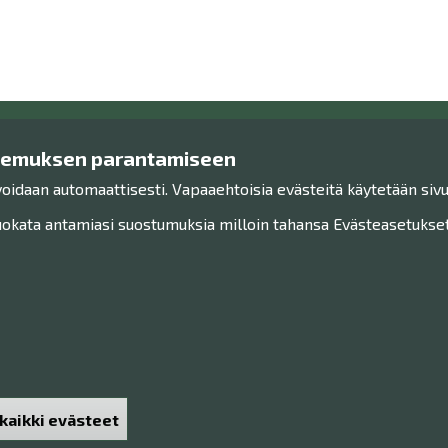
kemuksen parantamiseen
Ota yhteyttä!
Tutu
voidaan automaattisesti. Vapaaehtoisia evästeitä käytetään sivu
Yhteystiedot
Henkilöt
Henkilökunta
Saavute
kata antamiasi suostumuksia milloin tahansa Evästeasetukset-
Anna palautetta
Sivukart
Haku
Museo Facebookissa
Museo Instagramissa
Museo Youtubessa
kaikki evästeet
väksyntä