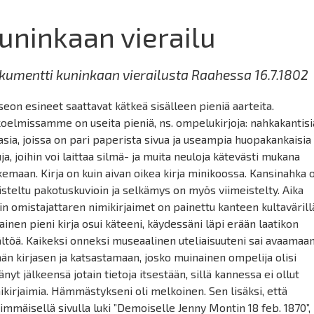
uninkaan vierailu
kumentti kuninkaan vierailusta Raahessa 16.7.1802
eon esineet saattavat kätkeä sisälleen pieniä aarteita.
oelmissamme on useita pieniä, ns. ompelukirjoja: nahkakantisi
jasia, joissa on pari paperista sivua ja useampia huopakankaisia
uja, joihin voi laittaa silmä- ja muita neuloja kätevästi mukana
kemaan. Kirja on kuin aivan oikea kirja minikoossa. Kansinahka 
isteltu pakotuskuvioin ja selkämys on myös viimeistelty. Aika
in omistajattaren nimikirjaimet on painettu kanteen kultavärill
lainen pieni kirja osui käteeni, käydessäni läpi erään laatikon
ältöä. Kaikeksi onneksi museaalinen uteliaisuuteni sai avaamaa
än kirjasen ja katsastamaan, josko muinainen ompelija olisi
tänyt jälkeensä jotain tietoja itsestään, sillä kannessa ei ollut
ikirjaimia. Hämmästykseni oli melkoinen. Sen lisäksi, että
immäisellä sivulla luki ”Demoiselle Jenny Montin 18 feb. 1870”,