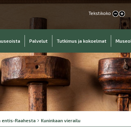
Tekstikoko
Pienennä tekstikokoa
Suurenna tekstikokoa
museoista
Palvelut
Tutkimus ja kokoelmat
Museo
a entis-Raahesta
Kuninkaan vierailu