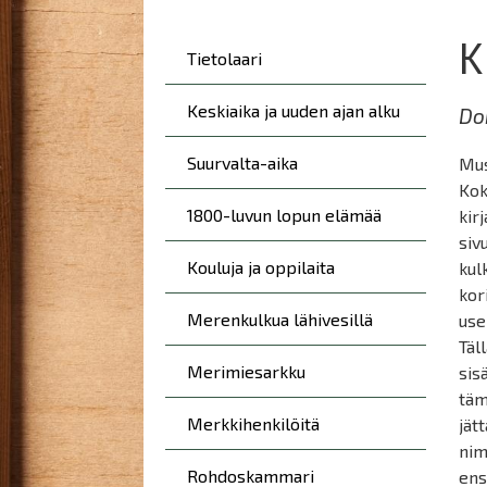
here:
K
Päävalikko
Tietolaari
Keskiaika ja uuden ajan alku
Do
Suurvalta-aika
Mus
Kok
1800-luvun lopun elämää
kir
siv
Kouluja ja oppilaita
kul
kor
Merenkulkua lähivesillä
use
Täl
Merimiesarkku
sis
täm
Merkkihenkilöitä
jät
nim
Rohdoskammari
ens