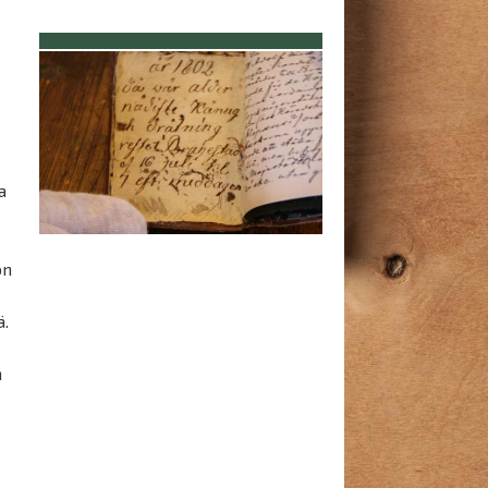
a
on
ä.
n