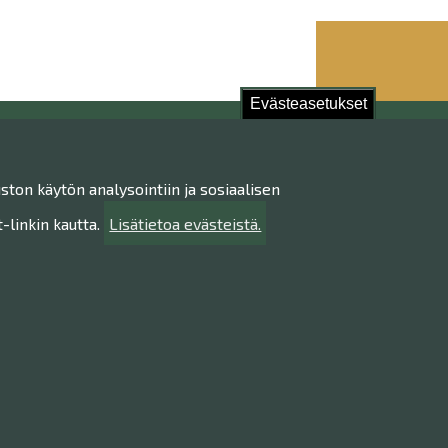
Evästeasetukset
stu!
ston käytön analysointiin ja sosiaalisen
ietojen käsittely
ttavuusseloste
linkin kautta.
Lisätietoa evästeistä.
ta