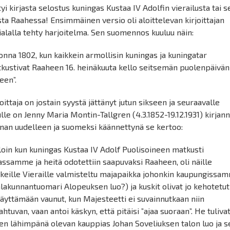
tyi kirjasta selostus kuningas Kustaa IV Adolfin vierailusta tai s
sta Raahessa! Ensimmäinen versio oli aloittelevan kirjoittajan
ialalla tehty harjoitelma. Sen suomennos kuuluu näin:
onna 1802, kun kaikkein armollisin kuningas ja kuningatar
kustivat Raaheen 16. heinäkuuta kello seitsemän puolenpäivän
een”.
joittaja on jostain syystä jättänyt jutun sikseen ja seuraavalle
ulle on Jenny Maria Montin-Tallgren (4.3.1852-19.12.1931) kirjan
inan uudelleen ja suomeksi käännettynä se kertoo:
lloin kun kuningas Kustaa IV Adolf Puolisoineen matkusti
ssamme ja heitä odotettiin saapuvaksi Raaheen, oli näille
keille Vieraille valmisteltu majapaikka johonkin kaupungissa
hlakunnantuomari Alopeuksen luo?) ja kuskit olivat jo kehotetut
äyttämään vaunut, kun Majesteetti ei suvainnutkaan niin
ahtuvan, vaan antoi käskyn, että pitäisi ”ajaa suoraan”. He tuliva
ten lähimpänä olevan kauppias Johan Soveliuksen talon luo ja s