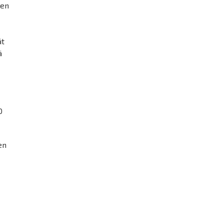
ren
ät
ä
0
en