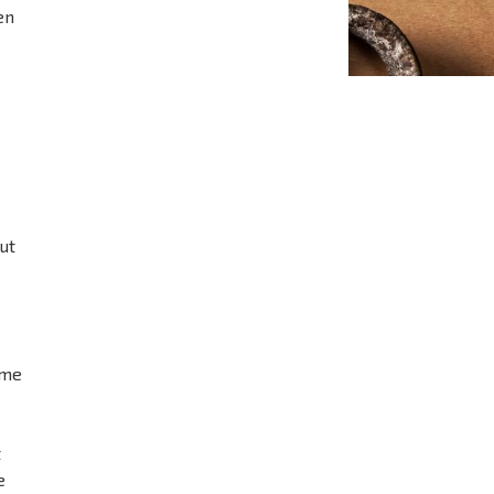
en
nut
mme
t
e