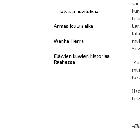
sai
kun
Talvisia huvituksia
tok
Armas joulun aika
Lar
läh
Wanha Herra
muk
Sov
Eläwien kuwien historiaa
Raahessa
”Ke
mui
lok
(Is
tek
-Ei