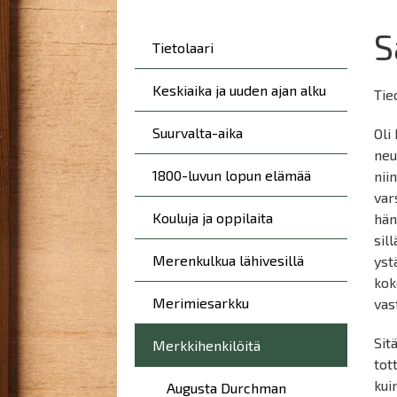
here:
S
Päävalikko
Tietolaari
Keskiaika ja uuden ajan alku
Tie
Suurvalta-aika
Oli
neu
1800-luvun lopun elämää
nii
var
Kouluja ja oppilaita
hän
sil
Merenkulkua lähivesillä
yst
kok
Merimiesarkku
vas
Sit
Merkkihenkilöitä
tot
kui
Augusta Durchman