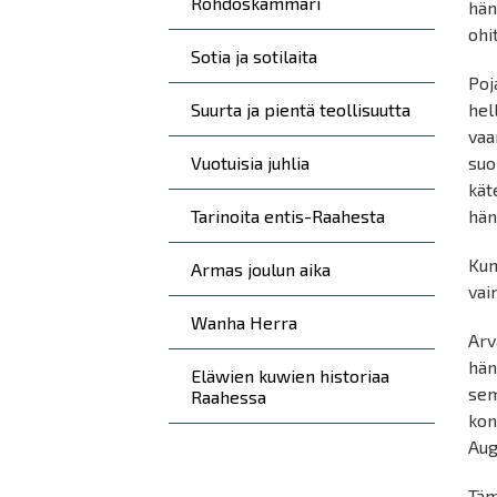
Rohdoskammari
hän
ohit
Sotia ja sotilaita
Poj
Suurta ja pientä teollisuutta
hel
vaa
Vuotuisia juhlia
suo
kät
Tarinoita entis-Raahesta
hän
Kum
Armas joulun aika
vai
Wanha Herra
Arv
hän
Eläwien kuwien historiaa
sem
Raahessa
kon
Aug
Täm