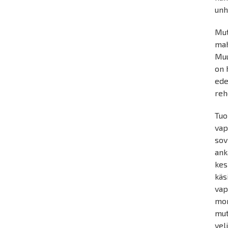
unh
Mut
mah
Muu
on 
ede
reh
Tuo
vap
sov
ank
kes
käs
vap
mon
mut
vel