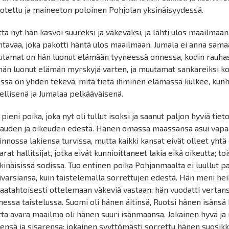
otettu ja maineeton poloinen Pohjolan yksinäisyydessä.
ta nyt hän kasvoi suureksi ja väkeväksi, ja lähti ulos maailmaan
tavaa, joka pakotti häntä ulos maailmaan. Jumala ei anna samaa 
tamat on hän luonut elämään tyyneessä onnessa, kodin rauhassa
hän luonut elämän myrskyjä varten, ja muutamat sankareiksi k
ssä on yhden tekevä, mitä tietä ihminen elämässä kulkee, kunh
ellisenä ja Jumalaa pelkääväisenä.
 pieni poika, joka nyt oli tullut isoksi ja saanut paljon hyviä tiet
auden ja oikeuden edestä. Hänen omassa maassansa asui vapaa 
innossa lakiensa turvissa, mutta kaikki kansat eivät olleet yhtä 
arat hallitsijat, jotka eivät kunnioittaneet lakia eikä oikeutta; t
kinäisissä sodissa. Tuo entinen poika Pohjanmaalta ei luullut 
ivarsiansa, kuin taistelemalla sorrettujen edestä. Hän meni he
aatahtoisesti ottelemaan väkeviä vastaan; hän vuodatti verta
essa taistelussa. Suomi oli hänen äitinsä, Ruotsi hänen isänsä
ta avara maailma oli hänen suuri isänmaansa. Jokainen hyvä ja
jensä ja sisarensa; jokainen syyttömästi sorrettu hänen suosikk