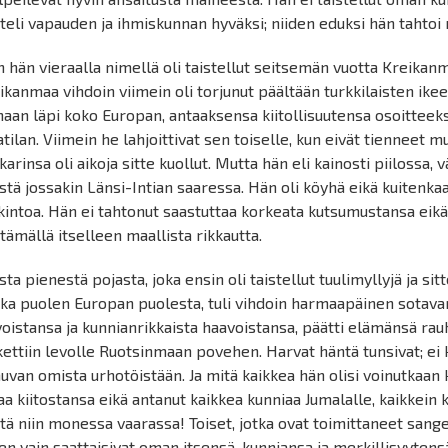
steli vapauden ja ihmiskunnan hyväksi; niiden eduksi hän tahtoi
n hän vieraalla nimellä oli taistellut seitsemän vuotta Kreika
ikanmaa vihdoin viimein oli torjunut päältään turkkilaisten ikee
haan läpi koko Europan, antaaksensa kiitollisuutensa osoittee
tilan. Viimein he lahjoittivat sen toiselle, kun eivät tienneet m
karinsa oli aikoja sitte kuollut. Mutta hän eli kainosti piilossa,
istä jossakin Länsi-Intian saaressa. Hän oli köyhä eikä kuitenk
kintoa. Hän ei tahtonut saastuttaa korkeata kutsumustansa ei
tämällä itselleen maallista rikkautta.
sta pienestä pojasta, joka ensin oli taistellut tuulimyllyjä ja s
kka puolen Europan puolesta, tuli vihdoin harmaapäinen sotava
voistansa ja kunnianrikkaista haavoistansa, päätti elämänsä rau
kettiin levolle Ruotsinmaan povehen. Harvat häntä tunsivat; ei 
uvan omista urhotöistään. Ja mitä kaikkea hän olisi voinutkaan ke
a kiitostansa eikä antanut kaikkea kunniaa Jumalalle, kaikkein 
tä niin monessa vaarassa! Toiset, jotka ovat toimittaneet sang
en vain saattaisivat oman itsensä, kunniansa ja merkillisyytens