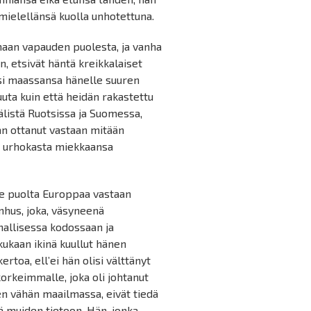
 mielellänsä kuolla unhotettuna.
nmaan vapauden puolesta, ja vanha
n, etsivät häntä kreikkalaiset
ksi maassansa hänelle suuren
uuta kuin että heidän rakastettu
 välistä Ruotsissa ja Suomessa,
aan ottanut vastaan mitään
kä urhokasta miekkaansa
itte puolta Europpaa vastaan
nhus, joka, väsyneenä
hallisessa kodossaan ja
kukaan ikinä kuullut hänen
rtoa, ell’ei hän olisi välttänyt
korkeimmalle, joka oli johtanut
en vähän maailmassa, eivät tiedä
ä muiden tietoon. Hän, jonka