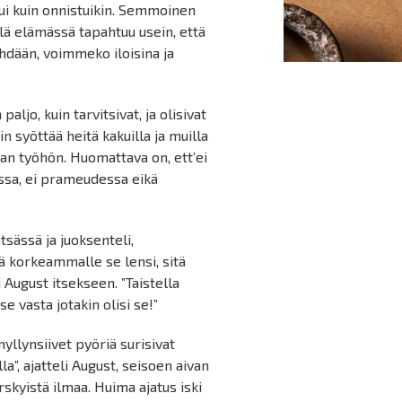
stui kuin onnistuikin. Semmoinen
illä elämässä tapahtuu usein, että
nähdään, voimmeko iloisina ja
aljo, kuin tarvitsivat, ja olisivat
n syöttää heitä kakuilla ja muilla
aan työhön. Huomattava on, ett’ei
essa, ei prameudessa eikä
sässä ja juoksenteli,
itä korkeammalle se lensi, sitä
i August itsekseen. ”Taistella
 vasta jotakin olisi se!”
yllynsiivet pyöriä surisivat
a”, ajatteli August, seisoen aivan
rskyistä ilmaa. Huima ajatus iski