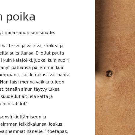
n poika
Nyt minä sanon sen sinulle.
ha, terve ja väkevä, rohkea ja
illa suksillansa. Ei ollut puuta
i kuin kalalokki, juoksi kuin nuori
ittänyt palliansa paremmin kuin
ppanit, kaikki rakastivat häntä,
. Hän taisi mennä vaikka tuleen
st, tänään sinun täytyy lukea
suudellut äitinsä kättä ja
 niin tahdot.”
tsensä kieltämiseen ja
kaimman leikkikalunsa. Joskus,
t vanhemmat hänelle: ”Koetapas,