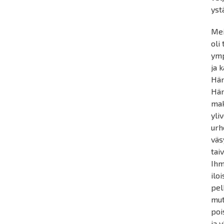
yst
Mei
oli
ymp
ja 
Hän
Hän
mak
yli
urh
väs
tai
Ihm
ilo
pel
mut
poi
ja 