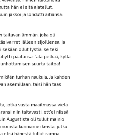
utta hän ei sitä ajatellut,
uin jaksoi ja lohdutti äitiänsä:
en taitavan ämmän, joka oli
ivarret jälleen sijoillensa, ja
 sekään ollut lystiä, se teki
hytti päätänsä: ”älä pelkää, kyllä
ä-unhottamisen suurta taitoa!
kä mikään turhan naukuja. Ja kahden
van asemillaan, taisi hän taas
ta, jotka vasta maailmassa vielä
ansi niin taitavasti, ett’ei niissä
uin Augustista oli tullut mainio
ä monista kunniamerkeistä, jotka
ia olisi hänestä tullut rampa,