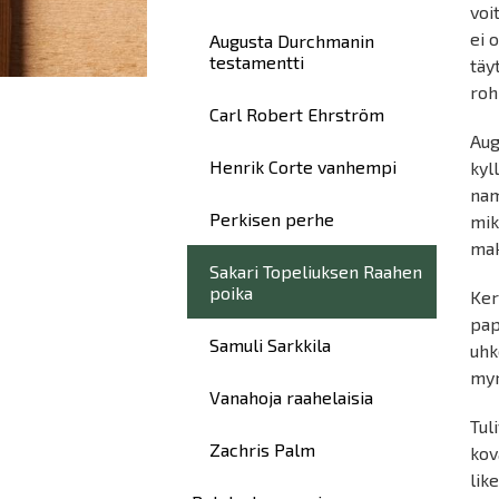
voi
ei 
Augusta Durchmanin
testamentti
täy
roh
Carl Robert Ehrström
Aug
Henrik Corte vanhempi
kyl
nam
Perkisen perhe
mik
mak
Sakari Topeliuksen Raahen
poika
Ker
pap
Samuli Sarkkila
uhk
myr
Vanahoja raahelaisia
Tul
Zachris Palm
kov
lik