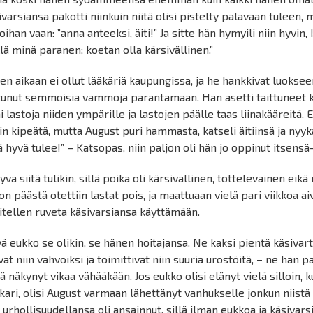
ivarsiansa pakotti niinkuin niitä olisi pistelty palavaan tuleen, m
oihan vaan: ”anna anteeksi, äiti!” Ja sitte hän hymyili niin hyvin, k
llä minä paranen; koetan olla kärsivällinen.”
hen aikaan ei ollut lääkäriä kaupungissa, ja he hankkivat luokse
tunut semmoisia vammoja parantamaan. Hän asetti taittuneet käs
i lastoja niiden ympärille ja lastojen päälle taas liinakääreitä. Ei
in kipeätä, mutta August puri hammasta, katseli äitiinsä ja nyykä
tä hyvä tulee!” – Katsopas, niin paljon oli hän jo oppinut itsens
hyvä siitä tulikin, sillä poika oli kärsivällinen, tottelevainen ei
kon päästä otettiin lastat pois, ja maattuaan vielä pari viikkoa ai
itellen ruveta käsivarsiansa käyttämään.
ä eukko se olikin, se hänen hoitajansa. Ne kaksi pientä käsivart
vat niin vahvoiksi ja toimittivat niin suuria urostöitä, – ne hän par
ä näkynyt vikaa vähääkään. Jos eukko olisi elänyt vielä silloin, k
kari, olisi August varmaan lähettänyt vanhukselle jonkun niist
 urhollisuudellansa oli ansainnut, sillä ilman eukkoa ja käsivars