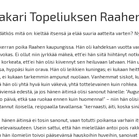
akari Topeliuksen Raahe
dätkös mitä on: kieltää itsensä ja elää suuria aatteita varten? 
 kerran poika Raahen kaupungissa. Hän oli kahdeksan vuotta van
vokas. Ei ollut niin jyrkkää mäkeä, ett’ei hän siitä hiihtänyt notke
n korkeata, ett’ei hän olisi kiivennyt sen heiluvaan latvaan. Hän u
sa, hyppäsi kuin orava. Hän oli leikkien kuningas; ei kukaan he
, ei kukaan tarkemmin ampunut nuoliaan. Vanhemmat siskot, kum
lä hän oli yhtä hyvä kuin väkevä, yhtä tottelevainen kuin rohkea
äviensä edestä, ja jos hänen äitinsä olisi sanonut hänelle: ”Augu
o päivä, etkä saa ruokaa ennen kuin huomenna!” – niin hän olisi 
tannut iloisella, reippaalla tavallansa: ”kernaasti, äiti, koska sinä
ä hänen äitinsä ei tosin sanonut, vaan totutti poikansa varhain i
televaisuuteen. Usein sattui, että hän mielellään antoi pois rak
n hän ilomielin toivoi pääsevänsä hauskoihin huveihin, sanoiva