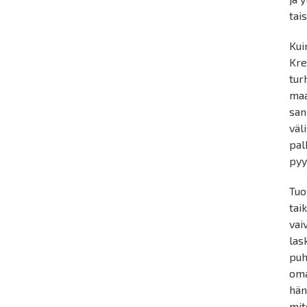
tai
Kui
Kre
tur
maa
san
väl
pal
pyy
Tuo
tai
vai
las
puh
oma
hän
mit