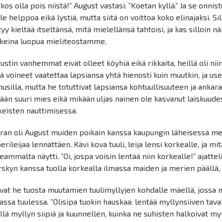
tkos olla pois niistä!” August vastasi: ”Koetan kyllä.” Ja se onni
ole helppoa eikä lystiä, mutta siitä on voittoa koko elinajaksi. S
tyy kieltää itseltänsä, mitä mielellänsä tahtoisi, ja kas silloin 
keina luopua mieliteostamme.
ustin vanhemmat eivät olleet köyhiä eikä rikkaita, heillä oli niin p
lä voineet vaatettaa lapsiansa yhtä hienosti kuin muutkin, ja usei
usilla, mutta he totuttivat lapsiansa kohtuullisuuteen ja ankar
ään suuri mies eikä mikään uljas nainen ole kasvanut laiskuud
eisten nauttimisessa.
ran oli August muiden poikain kanssa kaupungin läheisessä met
erileijaa lennättäen. Kävi kova tuuli, leija lensi korkealle, ja m
eammalta näytti. ”Oi, jospa voisin lentää niin korkealle!” ajattel
skyn kanssa tuolla korkealla ilmassa maiden ja merien päällä, se
ivat he tuosta muutamien tuulimyllyjen kohdalle mäellä, jossa m
assa tuulessa. ”Olisipa tuokin hauskaa: lentää myllynsiiven tavall
ellä myllyn siipiä ja kuunnellen, kuinka ne suhisten halkoivat my