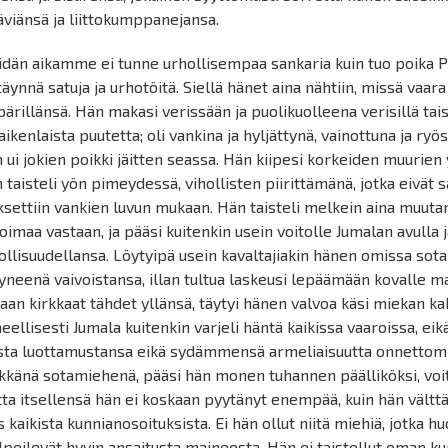
äviänsä ja liittokumppanejansa.
dän aikamme ei tunne urhollisempaa sankaria kuin tuo poika
 täynnä satuja ja urhotöitä. Siellä hänet aina nähtiin, missä vaara
ärillänsä. Hän makasi verissään ja puolikuolleena verisillä taist
kaikenlaista puutetta; oli vankina ja hyljättynä, vainottuna ja ryö
 ui jokien poikki jäitten seassa. Hän kiipesi korkeiden muurien y
 taisteli yön pimeydessä, vihollisten piirittämänä, jotka eivät sä
settiin vankien luvun mukaan. Hän taisteli melkein aina muut
voimaa vastaan, ja pääsi kuitenkin usein voitolle Jumalan avulla 
ollisuudellansa. Löytyipä usein kavaltajiakin hänen omissa sot
yneenä vaivoistansa, illan tultua laskeusi lepäämään kovalle ma
vaan kirkkaat tähdet yllänsä, täytyi hänen valvoa käsi miekan k
eellisesti Jumala kuitenkin varjeli häntä kaikissa vaaroissa, ei
ista luottamustansa eikä sydämmensä armeliaisuutta onnettomi
kkänä sotamiehenä, pääsi hän monen tuhannen päälliköksi, voitt
ta itsellensä hän ei koskaan pyytänyt enempää, kuin hän välttäm
s kaikista kunnianosoituksista. Ei hän ollut niitä miehiä, jotka h
ylpeilevät hyvin ansaitusta maineesta. Hän ei taistellut oman k