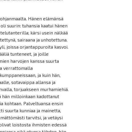
 Pohjanmaalta. Hänen elämänsä
 oli suurin: tuhansia kaatui hänen
elutanterilla; kärsi usein nälkää
stettynä, sairaana ja unhotettuna.
li, joissa orjantappuroita kasvoi.
äliä tunteneet, ja joille
amien harvojen kanssa suurta
ja verrattomalla
akumppaneissaan, ja kuin hän,
alle, sotavaippa allansa ja
ahvalla, torjuakseen murhamiehiä.
kä hän milloinkaan kadottanut
a kohtaan. Palveltuansa ensin
i suurta kunniaa ja mainetta,
ättömästi tarvitsi, ja vetäysi
uolivat loistosta ihmisten edessä
unniansa eikä etunsa tähden, hän