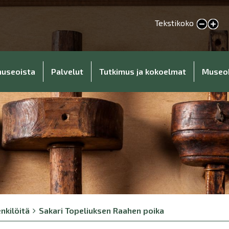
Tekstikoko
Pienennä tekstikokoa
Suurenna tekstikokoa
museoista
Palvelut
Tutkimus ja kokoelmat
Museo
nkilöitä
Sakari Topeliuksen Raahen poika