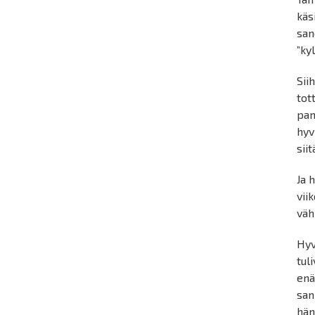
käs
san
”ky
Sii
tot
pan
hyv
sii
Ja 
vii
väh
Hyv
tuli
enä
san
hän