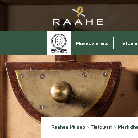
Museovierailu
Tietoa 
Breadcrumbs
You
Raahen Museo
Tietolaari
Merkkihe
are