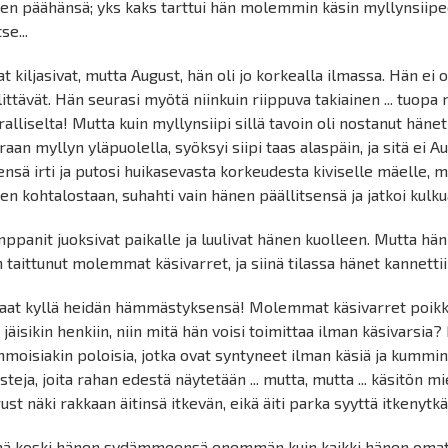
en päähänsä; yks kaks tarttui hän molemmin käsin myllynsiipe
se...
at kiljasivat, mutta August, hän oli jo korkealla ilmassa. Hän ei ol
littävät. Hän seurasi myötä niinkuin riippuva takiainen ... tuopa 
ralliselta! Mutta kuin myllynsiipi sillä tavoin oli nostanut hänet
raan myllyn yläpuolella, syöksyi siipi taas alaspäin, ja sitä ei 
ensä irti ja putosi huikasevasta korkeudesta kiviselle mäelle, m
en kohtalostaan, suhahti vain hänen päällitsensä ja jatkoi kulku
ppanit juoksivat paikalle ja luulivat hänen kuolleen. Mutta hän 
n taittunut molemmat käsivarret, ja siinä tilassa hänet kannetti
aat kyllä heidän hämmästyksensä! Molemmat käsivarret poikki
 jäisikin henkiin, niin mitä hän voisi toimittaa ilman käsivarsia?
moisiakin poloisia, jotka ovat syntyneet ilman käsiä ja kummin
steja, joita rahan edestä näytetään ... mutta, mutta ... käsitön mi
ust näki rakkaan äitinsä itkevän, eikä äiti parka syyttä itkenytkä
ä koski hänen sydämmeensä enemmän kuin kaikki hänen omat v