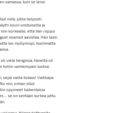
en samassa, kuin se lensi
lut niitä, jotka helposti
näytti kovin omituiselta ja
 niin korkealle, että hän riippui
August osannut aavistaa. Hän laski
utta iso myllynsiipi, huolimatta
ansa.
oli vielä hengissä; häneltä oli
in kotiin vanhempain luokse.
, sepä vasta kolaus! Vaikkapa
 No niin, onhan ollut
kin oppineet kaikenlaisia
es ... se on sentään surkea juttu.
än.
aivansa. Hänen taittuneita