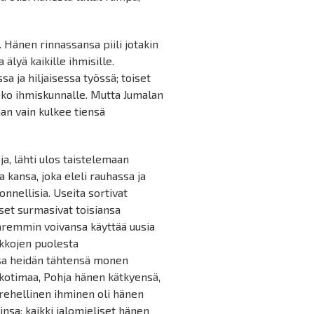
. Hänen rinnassansa piili jotakin
älyä kaikille ihmisille.
 ja hiljaisessa työssä; toiset
oko ihmiskunnalle. Mutta Jumalan
an vain kulkee tiensä
oja, lähti ulos taistelemaan
kansa, joka eleli rauhassa ja
onnellisia. Useita sortivat
oiset surmasivat toisiansa
paremmin voivansa käyttää uusia
ikkojen puolesta
nsa heidän tähtensä monen
 kotimaa, Pohja hänen kätkyensä,
 rehellinen ihminen oli hänen
insa; kaikki jalomieliset hänen