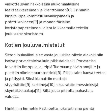
viekottelevan näkköisenä ulukomaalaisine
leeksaakkereineen ja kranttoineen[6]. Frimanin
kirjakauppa kommeili kuvakirjoineen ja
pränttikuvineen[7] ja monen färisine
koristepapereineen, joista leikkaamalla tehtiin
joulukuusenkoristeita.
Kotien jouluvalmistelut
Sitten jouluviikolla se vasta joulukiire oikein alakoki niin
isoisa porvaritaloisa kuin pikkutaloisaki. Porvareisa
leivottiin limppuja ja leipiä Tuomaan päivän anojille ja
pijettiin oikein stuursteetinki[8]. Pikku talot kansa teetas
ja pöllyytti. Siinä klapattiin mattoja,
styyrkättiin[9] kartiineja[10], skuurattiin messinkisijä
skynttilästaakoja[11]. Sillä joulu piti olla puhasta ja
valosaa.
Hinkliinin Eemeliki Pattijoelta, joka piti aina pientä