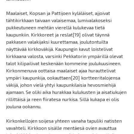
Maalaiset, Kopsan ja Pattijoen kyläläiset, ajjoivat
tähtikirkkaan taivaan valaisemaa, lumivalakoseksi
pukkeutuneen mehtän vierellä kulukevaa tietä
kaupunkiin. Kirkkoreet ja reslat[19] olivat täynnä
pakkasen valakijaksi kuurettamaa, joulutontuilta
näyttävää kirkkoväkijä. Kaupungin kavut loistelivat
kirkkaana valosta, varsinki Pekkatorin ympärillä olevat
talot kilipailivat keskenään kommeine joulukuusineen.
Kirkonmenuva oottaisa maalaiset ajaa hurauttelivat
ympäri kaupunkija, ookauttaen[20] kortteeritalojensa
väkijä, johon vielä yhtyi kaupunkilaisia hevosmiehijä
ajamaan. Se oliki aika hurakkaa kulukusten ja aisatiukujen
rillittäisä ja reen fiiratesa nurkisa. Sillä kukapa ei olis
jouluna ookannu.
Kirkonkellojen soijesa yhteen vanaha tapuliki natisten
vavahteli. Kirkkoon sisälle mentäesä ovien avauttua