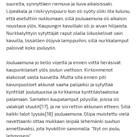
suurelta, synnyttäen riemuva ja iluva aikaisissaki.
Lipeäkala ja riiskryynipuuro kun oli syöty oliki ilta kulunu,
että asetuttiin nukkumaan, sillä jouluaamuna oli aikaisin
noustava ylös. Kaupungin kavuillaki oli jo aivan hilijaista.
Nurkkalyhtyin sytyttäjät raput olalla liikuskelivat vain
kavuilla, lissäillen ölijyvä lamppuihin, sillä nurkkalamput
paloivat koko jouluyön.
Jouluaamuna jo kello viijeltä ja ennen viittä heräsivät
kaupunkilaiset ylös joulun viettoon. Kirkonmenot
alakoivat vasta kuuvelta. Mutta sitä ennen piti
kavunpuoliset akkunat saaha palijaiksi ja sytyttää
kynttilät joulukuusisa ja kirkkainsa kynttilästaakoisa
palamaan. Samaten kuupalamput pöyville, joissa oli
valakijat stuukit[17], ja ne siirrettiin akkunain etteen. Sillä
kaikki talot lyysäs[18] jouluaamuna. Olipa muistettu vielä
navettaanki ottaa mukkaan leipää lehemänki suuhun
annettavaksi, jota hyväiltiin sanomalla. ”Nyt on joulu,
lehmoseni”.