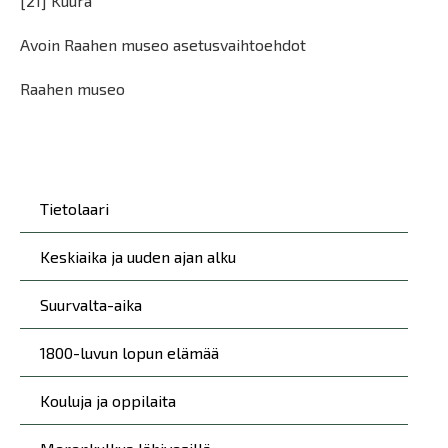
[21] Kuura
Avoin Raahen museo asetusvaihtoehdot
Raahen museo
Päävalikko
Tietolaari
Keskiaika ja uuden ajan alku
Suurvalta-aika
1800-luvun lopun elämää
Kouluja ja oppilaita