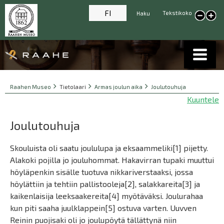
FI
Tekstikoko
Haku
Pienennä tekstikokoa
Suur
tekst
Breadcrumbs
You
Raahen Museo
Tietolaari
Armas joulun aika
Joulutouhuja
are
Kuuntele
here:
Joulutouhuja
Skouluista oli saatu joululupa ja eksaammeliki[1] pijetty.
Alakoki pojilla jo jouluhommat. Hakavirran tupaki muuttui
höyläpenkin sisälle tuotuva nikkariverstaaksi, jossa
höylättiin ja tehtiin pallistooleja[2], salakkareita[3] ja
kaikenlaisija leeksaakereita[4] myötäväksi. Joulurahaa
kun piti saaha juulklappein[5] ostuva varten. Uuvven
Reinin puojisaki oli jo joulupöytä tällättynä niin