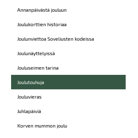
Annanpäivästä jouluun
Joulukorttien historiaa
Joulunviettoa Soveliusten kodeissa
Joulunäyttelyissä
Jouluseimen tarina
Joulutouhuja
Jouluvieras
Juhlapäiviä
Korven mummon joulu