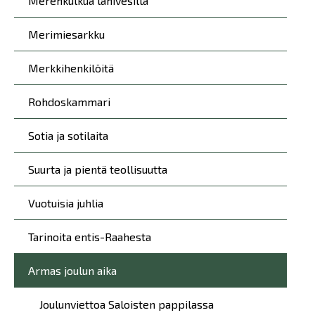
Merenkulkua lähivesillä
Merimiesarkku
Merkkihenkilöitä
Rohdoskammari
Sotia ja sotilaita
Suurta ja pientä teollisuutta
Vuotuisia juhlia
Tarinoita entis-Raahesta
Armas joulun aika
Joulunviettoa Saloisten pappilassa