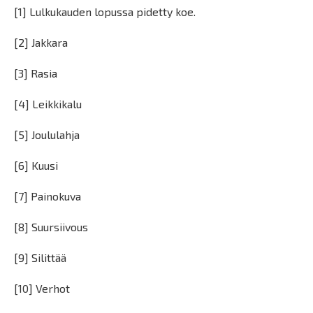
[1] Lulkukauden lopussa pidetty koe.
[2] Jakkara
[3] Rasia
[4] Leikkikalu
[5] Joululahja
[6] Kuusi
[7] Painokuva
[8] Suursiivous
[9] Silittää
[10] Verhot