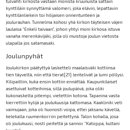
tulvahti kirkosta vastaan monista kruunuista sattain
kynttiläin synnyttämä valomeri, joka elävin, lepattavin
kynttilänliekein toi hilijaisen onnentunteen ja
joulurauhan. Tunnelma kohosi yhä kirkon täyteisen väjen
laulaisa ”Enkeli taivaan”, johon yhtyi moni kirkosa istuva
vanaha merenkävijäki, jolla oli muistoja joulun vietosta
ulapalla jos satamasaki.
Joulunpyhät
Joulukirkon päätyttyä lasketteli maalaisväki kottiinsa
tien täyveltä, niin että tierat[21] lentelivät ja lumi pöllysi.
Kilipailtiin, kuka ensin kottiin ennättää. Kaupunkilaiset
asettuivat kotteihinsa, sillä joulupäivä, joka oliki
kukonaskelta pitempi, vietettiin kotona. Tapanina vasta
kierrettiin kylijä ja joulukuusija kattomasa. Kaakliniki veti
vaimujaan, joka oli huonosti voipa, ettei jaksanu kävellä,
kelekalla ruumenkorriin peitettynä. Talon kohalla, josa
oli joulukuusi, nosti peitettä ja sannoi: ”Katoppa, kultani