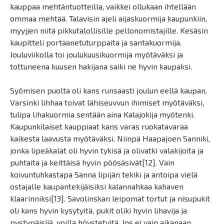
kauppaa mehtäntuotteilla, vaikkei ollukaan ihtellään
ommaa mehtää. Talavisin ajeli aijaskuormija kaupunkiin,
myyjjen niitä pikkutalollisille pellonomistajille. Kesäsin
kaupitteli portaanetuturppaita ja santakuormija.
Jouluviikolla toi joulukuusikuormija myötäväksi ja
tottuneena kuusen hakijana saiki ne hyvin kaupaksi.
Syömisen puolta oli kans runsaasti joulun eellä kaupan.
Varsinki lihhaa toivat lähiseuvvun ihimiset myötäväksi,
tulipa lihakuormia sentään aina Kalajokija myötenki.
Kaupunkilaiset kauppiaat kans varas ruokatavaraa
kaikesta laavusta myötäväksi. Niinpä Haapajoen Sanniki,
jonka lipeäkalat oli hyvin tykisä ja olivatki valakijoita ja
puhtaita ja keittäisä hyvin pöösäsivät[12]. Vain
koivuntuhkastapa Sanna lipijän tekiki ja antoipa vielä
ostajalle kaupantekijäisiksi kalannahkaa kahaven
klaarinniksi[13]. Savolinskan leipomat tortut ja nisupukit
oli kans hyvin kysytyitä, pukit oliki hyvin lihavija ja
pystypäisijä, voilla höystetyitä. Jos ei vain aikanaan