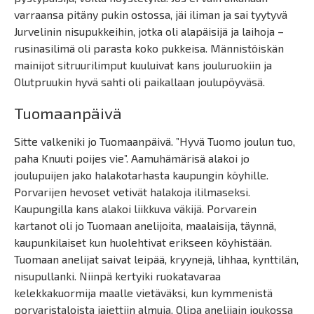
varraansa pitäny pukin ostossa, jäi iliman ja sai tyytyvä
Jurvelinin nisupukkeihin, jotka oli alapäisijä ja laihoja –
rusinasilimä oli parasta koko pukkeisa. Männistöiskän
mainijot sitruurilimput kuuluivat kans jouluruokiin ja
Olutpruukin hyvä sahti oli paikallaan joulupöyväsä.
Tuomaanpäivä
Sitte valkeniki jo Tuomaanpäivä. ”Hyvä Tuomo joulun tuo,
paha Knuuti poijes vie”. Aamuhämärisä alakoi jo
joulupuijen jako halakotarhasta kaupungin köyhille.
Porvarijen hevoset vetivät halakoja ililmaseksi.
Kaupungilla kans alakoi liikkuva väkijä. Porvarein
kartanot oli jo Tuomaan anelijoita, maalaisija, täynnä,
kaupunkilaiset kun huolehtivat erikseen köyhistään.
Tuomaan anelijat saivat leipää, kryynejä, lihhaa, kynttilän,
nisupullanki. Niinpä kertyiki ruokatavaraa
kelekkakuormija maalle vietäväksi, kun kymmenistä
porvaristaloista jajettiin almuja. Olipa anelijain joukossa