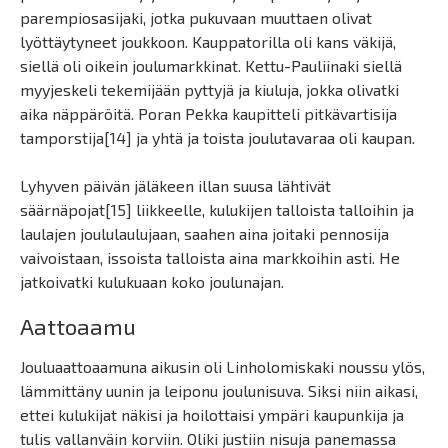
parempiosasijaki, jotka pukuvaan muuttaen olivat
lyöttäytyneet joukkoon. Kauppatorilla oli kans väkijä,
siellä oli oikein joulumarkkinat. Kettu-Pauliinaki siellä
myyjeskeli tekemijään pyttyjä ja kiuluja, jokka olivatki
aika näppäröitä. Poran Pekka kaupitteli pitkävartisija
tamporstija[14] ja yhtä ja toista joulutavaraa oli kaupan.
Lyhyven päivän jäläkeen illan suusa lähtivät
säärnäpojat[15] liikkeelle, kulukijen talloista talloihin ja
laulajen joululaulujaan, saahen aina joitaki pennosija
vaivoistaan, issoista talloista aina markkoihin asti. He
jatkoivatki kulukuaan koko joulunajan.
Aattoaamu
Jouluaattoaamuna aikusin oli Linholomiskaki noussu ylös,
lämmittäny uunin ja leiponu joulunisuva. Siksi niin aikasi,
ettei kulukijat näkisi ja hoilottaisi ympäri kaupunkija ja
tulis vallanväin korviin. Oliki justiin nisuja panemassa