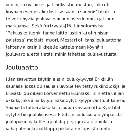
uuniin, ku ovi aukes ja Lindkvistin mestari, joka oli
köyhäin esimies, kurkisti sissään ja sannoi: ”Jahah” ja
toivotti hyvää jouluva, painaen oven kiinni ja jatkaen
matkaansa. Sekö förtryytäs[16] Linholomiskaa:
”Pahuusko tuonki tänne laitto justiin ku olin nisun
paistosa”, moklatti muori. Mestari oli kans jouluaattona
lähteny aikasin liikkeelle kattelemaan köyhäin
jouluvaroja, että tietäs, mihin lähettäs jouluavustusta.
Jouluaatto
Illan saavuttua käytiin ensin joulukylyvysä Erikkilän
saunasa, jossa oli saunan lavolle levitetty rukiinolokija, ja
kiuvaski oli oikein korvennettu kuumaksi, niin että Lilijan
ukkoki, joka aina kylypi häkälöylyt, kylypi vanttuut käjesä.
Saunasta tultua alakoiki jo joulun vastaanotto. Kynttilät
sytytettiin joulukuusesa. Istuttiin joulukuusen ympärillä
joulupukin nakellesa juulklappeja, joista pieninki ja
vähäpätösinki juulklappi pikkutalon lapsista tuntu