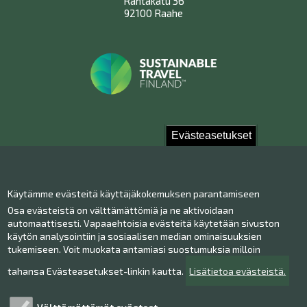
Rantakatu 36
92100 Raahe
Evästeasetukset
Ota yhteyttä!
Käytämme evästeitä käyttäjäkokemuksen parantamiseen
Yhteystiedot
Osa evästeistä on välttämättömiä ja ne aktivoidaan
Henkilökunta
automaattisesti. Vapaaehtoisia evästeitä käytetään sivuston
Anna palautetta
käytön analysointiin ja sosiaalisen median ominaisuuksien
tukemiseen. Voit muokata antamiasi suostumuksia milloin
Museo Facebookissa
Museo Instagramissa
tahansa Evästeasetukset-linkin kautta.
Lisätietoa evästeistä.
Museo Youtubessa