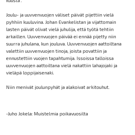
kuusta”.
Joulu- ja uuvvenvuojen väliset päivät pijettiin vielä
pyhhiin kuuluvina. Johan Evankelistan ja vijattomain
lasten päivät olivat vielä juhulija, että työtä tehtiin
arkaillen. Uuvvenvuojen päivää ei ennää pijetty niin
suurra juhulana, kun jouluva. Uuvvenvuojen aattoiltana
valettiin uuvvenvuojen tinoja, joista povattiin ja
ennustettiin vuojen tapahtumija. Issoissa talloissa
uuvvenvuojen aattoiltana vielä nakattiin lahajojaki ja
vieläpä loppijaisenaki.
Niin menivät joulunpyhät ja alakoivat arkitouhut.
-Juho Jokela: Muistelmia poikavuosilta